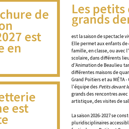
Les petits
ochure de
grands de
son
027 est
est la saison de spectacle v
e en
Elle permet aux enfants de 
famille, en classe, ou avec l
scolaire, dans différents lieu
d'Animation de Beaulieu tan
différentes maisons de quart
Grand Poitiers et au MÉTA - 
l'équipe des
Petits devant l
letterie
grands des rencontres avec l
artistique, des visites de s
ne est
te
La saison 2026-2027 se const
pluridisciplinaires accessib