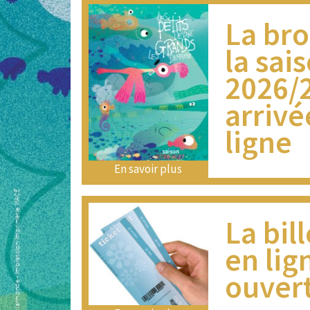
La br
la sai
2026/2
arrivé
ligne
En savoir plus
La bil
en lig
ouver