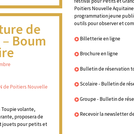
festival pour Petits et Gran
Poitiers Nouvelle Aquitaine 
programmation jeune public
outils pour observer et co
ture de
n – Boum
Billetterie en ligne
ire
Brochure en ligne
embre
Bulletin de réservation t
Scolaire - Bulletin de ré
 de Poitiers Nouvelle
Groupe - Bulletin de rése
la Toupie volante,
Recevoir la newsletter 
rante, proposera de
 jouets pour petits et