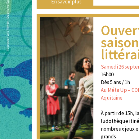
En savoir plus
Ouver
saiso
littéra
Samedi 26 sept
16h00
Dès 5 ans / 1h
Au Méta Up – CDN
Aquitaine
À partir de 15h, 
ludothèque itiné
nombreux jeux et
grands