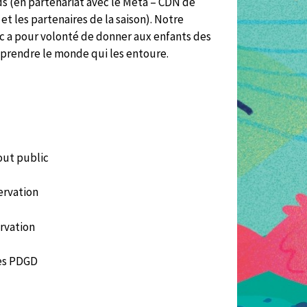
ds (en partenariat avec le Méta – CDN de
et les partenaires de la saison). Notre
 a pour volonté de donner aux enfants des
mprendre le monde qui les entoure.
out public
servation
rvation
des PDGD