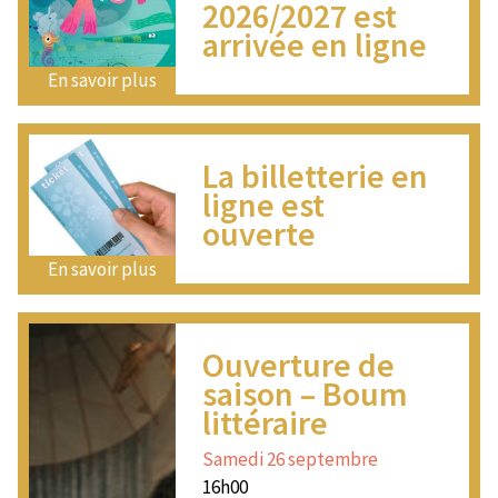
2026/2027 est
arrivée en ligne
En savoir plus
La billetterie en
ligne est
ouverte
En savoir plus
Ouverture de
saison – Boum
littéraire
Samedi 26 septembre
16h00