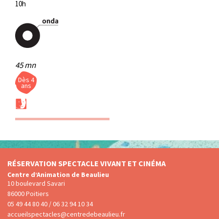
10h
45 mn
Dès 4
ans
RÉSERVATION SPECTACLE VIVANT ET CINÉMA
Centre d’Animation de Beaulieu
10 boulevard Savari
86000 Poitiers
05 49 44 80 40 / 06 32 94 10 34
accueilspectacles@centredebeaulieu.fr