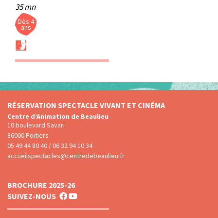
35 mn
Dès 4
ans
RÉSERVATION SPECTACLE VIVANT ET CINÉMA
Centre d’Animation de Beaulieu
10 boulevard Savari
86000 Poitiers
05 49 44 80 40 / 06 32 94 10 34
accueilspectacles@centredebeaulieu.fr
BROCHURE 2025-26
SUIVEZ-NOUS