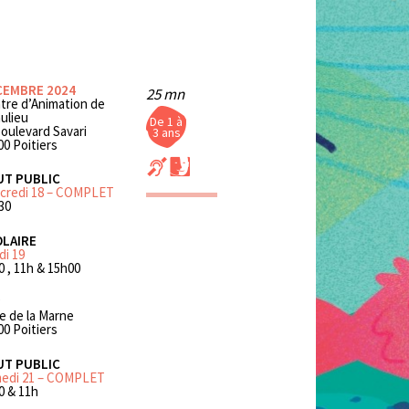
CEMBRE 2024
25 mn
tre d’Animation de
ulieu
De 1 à
boulevard Savari
3 ans
00 Poitiers
UT PUBLIC
credi 18 – COMPLET
30
LAIRE
di 19
0 , 11h & 15h00
P
ue de la Marne
00 Poitiers
UT PUBLIC
edi 21 – COMPLET
0 & 11h