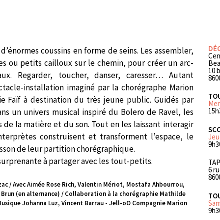
DÉ
 d’énormes coussins en forme de seins. Les assembler,
Cen
s ou petits cailloux sur le chemin, pour créer un arc-
Bea
10 
ux. Regarder, toucher, danser, caresser… Autant
860
ctacle-installation imaginé par la chorégraphe Marion
TO
ie Faïf à destination du très jeune public. Guidés par
Mer
15h
s un univers musical inspiré du Bolero de Ravel, les
de la matière et du son. Tout en les laissant interagir
SCO
nterprètes construisent et transforment l’espace, le
Jeu
9h3
son de leur partition chorégraphique.
surprenante à partager avec les tout-petits.
TA
6 r
860
c / Avec Aimée Rose Rich, Valentin Mériot, Mostafa Ahbourrou,
Brun (en alternance) / Collaboration à la chorégraphie Mathilde
TO
Sam
/ Musique Johanna Luz, Vincent Barrau - Jell-oO Compagnie Marion
9h3