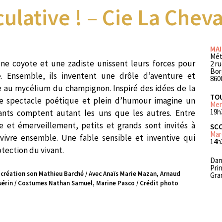
culative ! – Cie La Che
MAI
Mét
e coyote et une zadiste unissent leurs forces pour
2 r
Bor
. Ensemble, ils inventent une drôle d’aventure et
860
e au mycélium du champignon. Inspiré des idées de la
TO
e spectacle poétique et plein d’humour imagine un
Mer
19h
ants comptent autant les uns que les autres. Entre
e et émerveillement, petits et grands sont invités à
SCO
Mar
 vivre ensemble. Une fable sensible et inventive qui
14h
otection du vivant.
Dan
Pri
 création son Mathieu Barché / Avec Anaïs Marie Mazan, Arnaud
Gra
Guérin / Costumes Nathan Samuel, Marine Pasco / Crédit photo