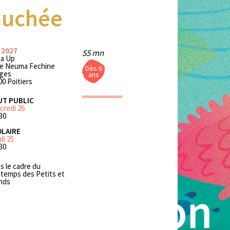
vauchée
 2027
55 mn
a Up
ue Neuma Fechine
Dès 6
ges
ans
00 Poitiers
UT PUBLIC
credi 26
30
LAIRE
di 25
30
s le cadre du
ntemps des Petits et
nds