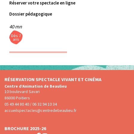
Réserver votre spectacle en ligne
Dossier pédagogique
40 mn
Dès 7
ans
RÉSERVATION SPECTACLE VIVANT ET CINÉMA
Centre d’Animation de Beaulieu
10 boulevard Savari
86000 Poitiers
05 49 44 80 40 / 06 32 94 10 34
accueilspectacles@centredebeaulieu.fr
BROCHURE 2025-26